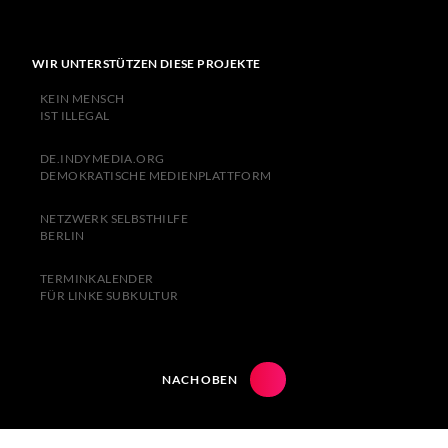
WIR UNTERSTÜTZEN DIESE PROJEKTE
KEIN MENSCH
IST ILLEGAL
DE.INDYMEDIA.ORG
DEMOKRATISCHE MEDIENPLATTFORM
NETZWERK SELBSTHILFE
BERLIN
TERMINKALENDER
FÜR LINKE SUBKULTUR
NACH OBEN