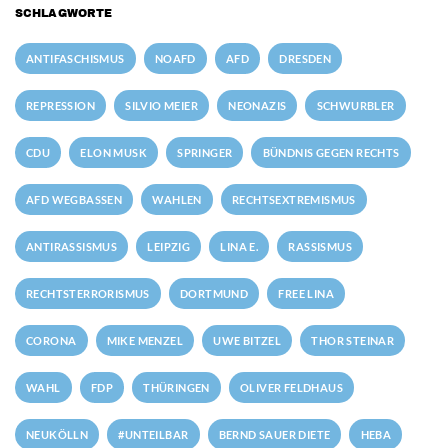
SCHLAGWORTE
ANTIFASCHISMUS
NOAFD
AFD
DRESDEN
REPRESSION
SILVIO MEIER
NEONAZIS
SCHWURBLER
CDU
ELON MUSK
SPRINGER
BÜNDNIS GEGEN RECHTS
AFD WEGBASSEN
WAHLEN
RECHTSEXTREMISMUS
ANTIRASSISMUS
LEIPZIG
LINA E.
RASSISMUS
RECHTSTERRORISMUS
DORTMUND
FREE LINA
CORONA
MIKE MENZEL
UWE BITZEL
THOR STEINAR
WAHL
FDP
THÜRINGEN
OLIVER FELDHAUS
NEUKÖLLN
#UNTEILBAR
BERND SAUER DIETE
HEBA