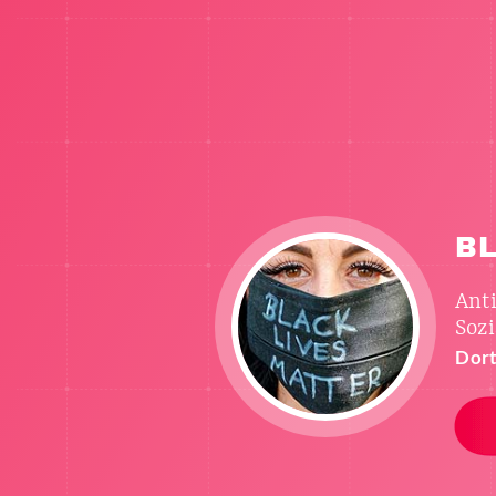
B
Ant
Sozi
Dort