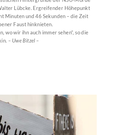
alter Lübcke. Ergreifender Höhepunkt
cht Minuten und 46 Sekunden – die Zeit
ener Faust hinknieten.
wo wir ihn auch immer sehen“, so die
kin.
– Uwe Bitzel –