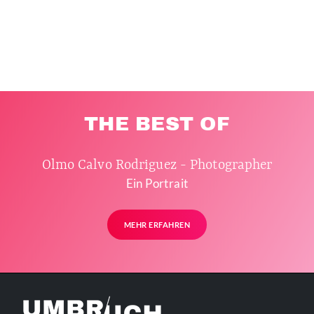
THE BEST OF
Olmo Calvo Rodriguez - Photographer
Ein Portrait
MEHR ERFAHREN