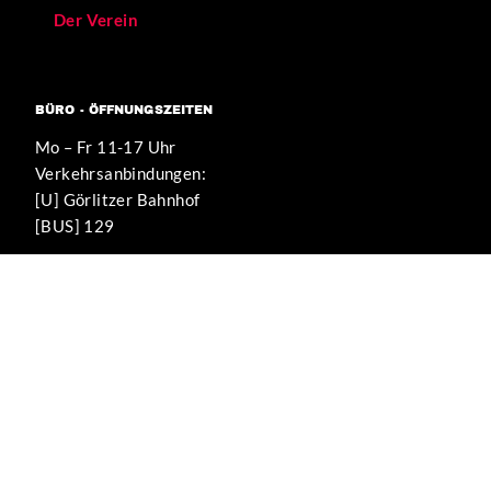
Der Verein
BÜRO - ÖFFNUNGSZEITEN
Mo – Fr 11-17 Uhr
Verkehrsanbindungen:
[U] Görlitzer Bahnhof
[BUS] 129
WIR UNTERSTÜTZEN DIESE PROJEKTE
KEIN MENSCH
IST ILLEGAL
DE.INDYMEDIA.ORG
DEMOKRATISCHE MEDIENPLATTFORM