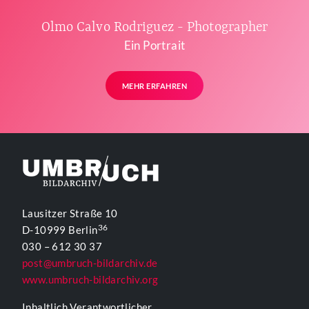
Olmo Calvo Rodriguez - Photographer
Ein Portrait
MEHR ERFAHREN
Lausitzer Straße 10
36
D-10999 Berlin
030 – 612 30 37
post@umbruch-bildarchiv.de
www.umbruch-bildarchiv.org
Inhaltlich Verantwortlicher