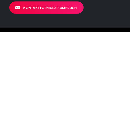
KONTAKTFORMULAR UMBRUCH
ALLGEMEINE INFORMATIONEN
Kontakt
Impressum
Datenschutzerklärung
Der Verein
BÜRO - ÖFFNUNGSZEITEN
Mo – Fr 11-17 Uhr
Verkehrsanbindungen:
[U] Görlitzer Bahnhof