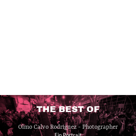
THE BEST OF
Olmo Calvo Rodriguez - Photographer
Ein Portrait