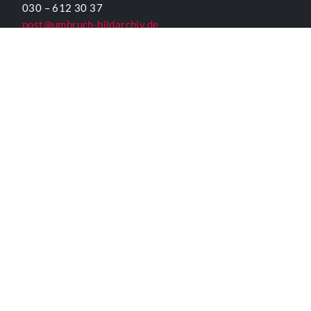
030 – 612 30 37
post@umbruch-bildarchiv.de
www.umbruch-bildarchiv.org
Inhaltlich Verantwortlicher
für die Website gemäß § 55 Abs. 2 RStV:
T. D. Lehmann
KONTAKTFORMULAR UMBRUCH
ALLGEMEINE INFORMATIONEN
Kontakt
Impressum
Datenschutzerklärung
Der Verein