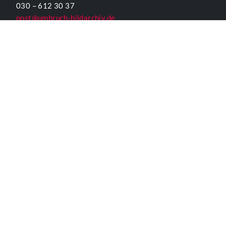
030 – 612 30 37
post@umbruch-bildarchiv.de
www.umbruch-bildarchiv.org
Inhaltlich Verantwortlicher
für die Website gemäß § 55 Abs. 2 RStV:
T. D. Lehmann
KONTAKTFORMULAR UMBRUCH
ALLGEMEINE INFORMATIONEN
Kontakt
Impressum
Datenschutzerklärung
Der Verein