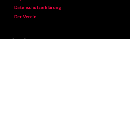
Datenschutzerklärung
Der Verein
BÜRO - ÖFFNUNGSZEITEN
Mo – Fr 11-17 Uhr
Verkehrsanbindungen:
[U] Görlitzer Bahnhof
[BUS] 129
WIR UNTERSTÜTZEN DIESE PROJEKTE
KEIN MENSCH
IST ILLEGAL
DE.INDYMEDIA.ORG