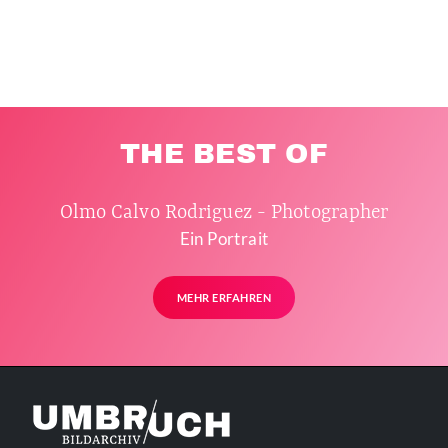
THE BEST OF
Olmo Calvo Rodriguez - Photographer
Ein Portrait
MEHR ERFAHREN