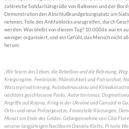
zahlreiche Solidaritätsgrüße von Balkonen und der Bord
Demonstration den Abschlußkundgebungsplatz am Südstern
nehmen, Teile des Antifablocks anzugreifen, durch Gesc
werden. Was bleibt von diesem Tag? 10.000de waren auf 
weniger organisiert, und ein Gefühl, das Mensch nicht al
herum.
„Wir feiern das Leben, die Rebellion und die Befreiung
.
Weg 
Kriegsregime. Feminizide, Männlichkeit und Patriarchat. N
Wasserprivatisierung, Autobahnausbau und Klimakatastro
nächtens geschlossene Parks. Autoritarismus, Dogmatismu
Angriffe auf Rojava, Krieg in der Ukraine und Genozid in Gaz
Orte« und neue Polizeigesetze. Finanzielle Kürzungen, Demo
Monat am Ende des Geldes. Gefangennahme von Cilia Flore
unserer langjährigen Nachbarin Daniela Klette. Private 