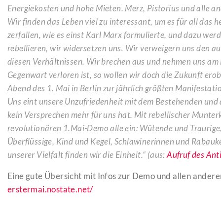
Energiekosten und hohe Mieten. Merz, Pistorius und alle a
Wir finden das Leben viel zu interessant, um es für all das 
zerfallen, wie es einst Karl Marx formulierte, und dazu werd
rebellieren, wir widersetzen uns. Wir verweigern uns den au
diesen Verhältnissen. Wir brechen aus und nehmen uns am 
Gegenwart verloren ist, so wollen wir doch die Zukunft e
Abend des 1. Mai in Berlin zur jährlich größten Manifest
Uns eint unsere Unzufriedenheit mit dem Bestehenden und
kein Versprechen mehr für uns hat. Mit rebellischer Munterk
revolutionären 1.Mai-Demo alle ein: Wütende und Traurige
Überflüssige, Kind und Kegel, Schlawinerinnen und Rabauke
unserer Vielfalt finden wir die Einheit.“ (aus:
Aufruf des Ant
Eine gute Übersicht mit Infos zur Demo und allen anderen
erstermai.nostate.net/