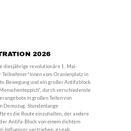
TRATION 2026
 diesjährige revolutionäre 1. Mai-
 Teilnehmer*innen vom Oranienplatz in
äts-Bewegung und ein großer Antifablock
 „Menschenteppich“, durch verschiedenste
erangebote in großen Teilen von
en Demozug. Stundenlange
te es die Route einzuhalten, der andere
 der Antifa-Block von einem dichtem
-Influencer vertrieben, es gab