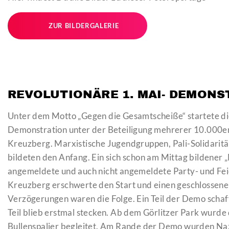
ZUR BILDERGALERIE
REVOLUTIONÄRE 1. MAI- DEMONS
Unter dem Motto „Gegen die Gesamtscheiße“ startete die
Demonstration unter der Beteiligung mehrerer 10.000er
Kreuzberg. Marxistische Jugendgruppen, Pali-Solidarit
bildeten den Anfang. Ein sich schon am Mittag bildener
angemeldete und auch nicht angemeldete Party- und Fei
Kreuzberg erschwerte den Start und einen geschlossen
Verzögerungen waren die Folge. Ein Teil der Demo schaff
Teil blieb erstmal stecken. Ab dem Görlitzer Park wurde
Bullenspalier begleitet. Am Rande der Demo wurden Nazi