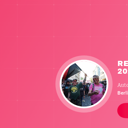
RE
20
Aut
Berl