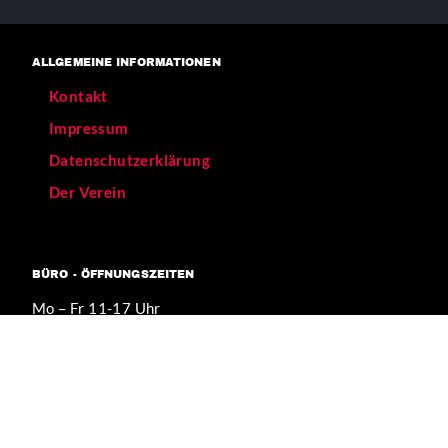
ALLGEMEINE INFORMATIONEN
Kontakt
Impressum
Datenschutzerklärung
Der Verein
BÜRO - ÖFFNUNGSZEITEN
Mo – Fr 11-17 Uhr
Verkehrsanbindungen:
[U] Görlitzer Bahnhof
[BUS] 129