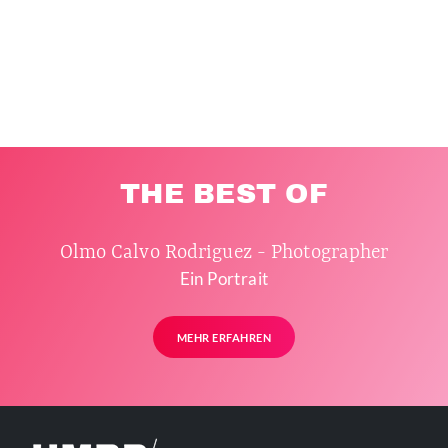
THE BEST OF
Olmo Calvo Rodriguez - Photographer
Ein Portrait
MEHR ERFAHREN