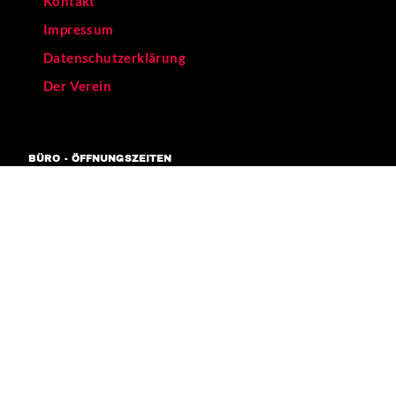
Kontakt
Impressum
Datenschutzerklärung
Der Verein
BÜRO - ÖFFNUNGSZEITEN
Mo – Fr 11-17 Uhr
Verkehrsanbindungen:
[U] Görlitzer Bahnhof
[BUS] 129
WIR UNTERSTÜTZEN DIESE PROJEKTE
KEIN MENSCH
IST ILLEGAL