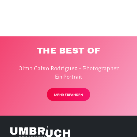
THE BEST OF
Olmo Calvo Rodriguez - Photographer
Ein Portrait
MEHR ERFAHREN