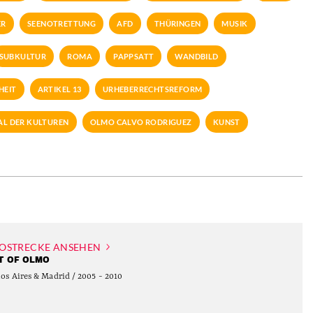
ER
SEENOTRETTUNG
AFD
THÜRINGEN
MUSIK
SUBKULTUR
ROMA
PAPPSATT
WANDBILD
HEIT
ARTIKEL 13
URHEBERRECHTSREFORM
L DER KULTUREN
OLMO CALVO RODRIGUEZ
KUNST
OSTRECKE ANSEHEN
T OF OLMO
os Aires & Madrid / 2005 - 2010