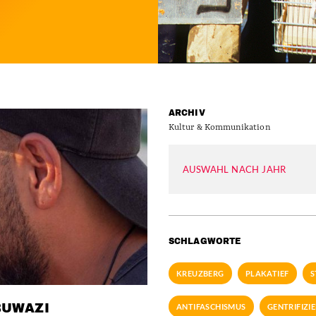
ARCHIV
Kultur & Kommunikation
AUSWAHL NACH JAHR
SCHLAGWORTE
KREUZBERG
PLAKATIEF
S
BUWAZI
ANTIFASCHISMUS
GENTRIFIZI