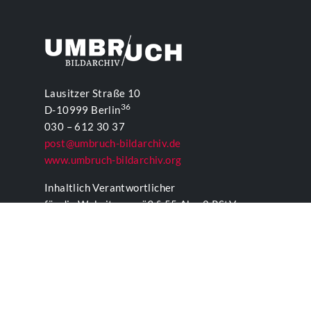
Lausitzer Straße 10
36
D-10999 Berlin
030 – 612 30 37
post@umbruch-bildarchiv.de
www.umbruch-bildarchiv.org
Inhaltlich Verantwortlicher
für die Website gemäß § 55 Abs. 2 RStV:
T. D. Lehmann
KONTAKTFORMULAR UMBRUCH