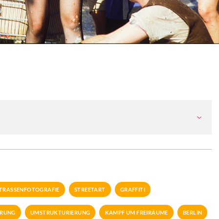
TRASSENFOTOGRAFIE
STREETART
GRAFFITI
ERUNG
UMSTRUKTURIERUNG
KAMPF UM FREIRÄUME
BERLIN