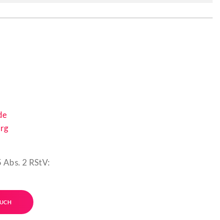
de
rg
 Abs. 2 RStV:
UCH