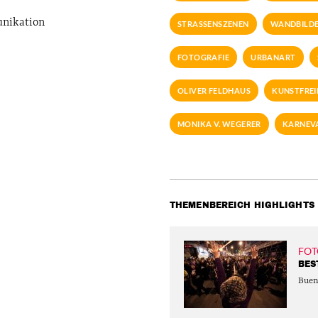
unikation
STRASSENSZENEN
WANDBILD
FOTOGRAFIE
URBANART
OLIVER FELDHAUS
KUNSTFREI
MONIKA V. WEGERER
KARNEVA
THEMENBEREICH HIGHLIGHTS
FOT
BES
Buen