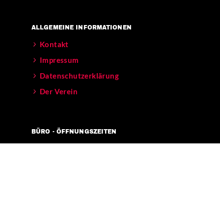
ALLGEMEINE INFORMATIONEN
Kontakt
Impressum
Datenschutzerklärung
Der Verein
BÜRO - ÖFFNUNGSZEITEN
Mo – Fr 11-17 Uhr
Verkehrsanbindungen:
[U] Görlitzer Bahnhof
[BUS] 129