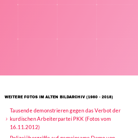
WEITERE FOTOS IM ALTEN BILDARCHIV (1980 - 2018)
Tausende demonstrieren gegen das Verbot der
kurdischen Arbeiterpartei PKK (Fotos vom
16.11.2012)
Polizeiübergriffe auf gemeinsame Demo von