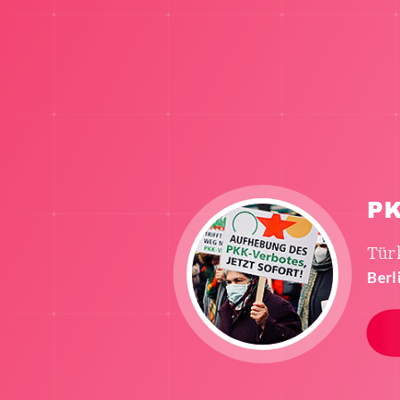
P
Türk
Berl