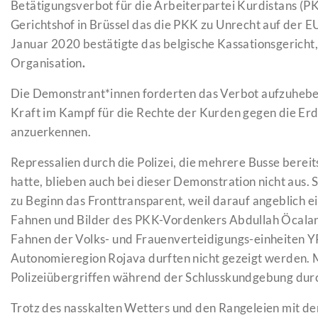
Betätigungsverbot für die Arbeiterpartei Kurdistans (PK
Gerichtshof in Brüssel das die PKK zu Unrecht auf der EU
Januar 2020 bestätigte das belgische Kassationsgericht, 
Organisation
.
Die Demonstrant*innen forderten das Verbot aufzuheben 
Kraft im Kampf für die Rechte der Kurden gegen die Erd
anzuerkennen.
Repressalien durch die Polizei, die mehrere Busse berei
hatte, blieben auch bei dieser Demonstration nicht aus. 
zu Beginn das Fronttransparent, weil darauf angeblich 
Fahnen und Bilder des PKK-Vordenkers Abdullah Öcalan 
Fahnen der Volks- und Frauenverteidigungs-einheiten Y
Autonomieregion Rojava durften nicht gezeigt werden.
Polizeiübergriffen während der Schlusskundgebung durc
Trotz des nasskalten Wetters und den Rangeleien mit de