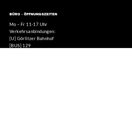
BÜRO - ÖFFNUNGSZEITEN
Mo – Fr 11-17 Uhr
Verkehrsanbindungen:
[U] Görlitzer Bahnhof
[BUS] 129
WIR UNTERSTÜTZEN DIESE PROJEKTE
KEIN MENSCH
IST ILLEGAL
DE.INDYMEDIA.ORG
DEMOKRATISCHE MEDIENPLATTFORM
NETZWERK SELBSTHILFE
BERLIN