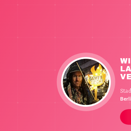
W
L
V
Sta
Berl