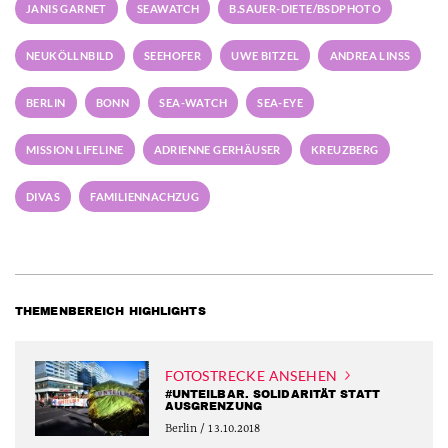
JANIS GARNET
SEAWATCH
B.SAUER-DIETE/BSDPHOTO
NEUKÖLLNBILD
SEEHOFER
UWE BITZEL
ANDREA LINSS
BERLIN
BONN
SEA-WATCH
SEA-EYE
MISSION LIFELINE
ADRIENNE GERHÄUSER
KREUZBERG
DIVAS
FAMILIENNACHZUG
THEMENBEREICH HIGHLIGHTS
FOTOSTRECKE ANSEHEN
#UNTEILBAR. SOLIDARITÄT STATT
AUSGRENZUNG
Berlin / 13.10.2018