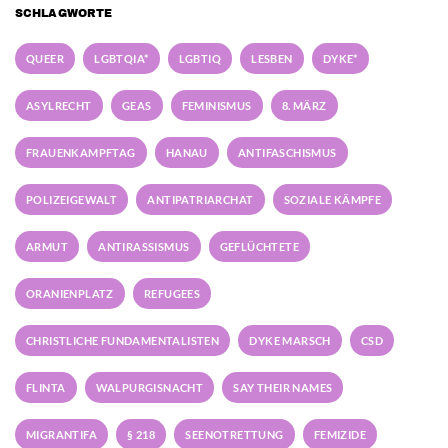
SCHLAGWORTE
QUEER
LGBTQIA*
LGBTIQ
LESBEN
DYKE*
ASYLRECHT
GEAS
FEMINISMUS
8. MÄRZ
FRAUENKAMPFTAG
HANAU
ANTIFASCHISMUS
POLIZEIGEWALT
ANTIPATRIARCHAT
SOZIALE KÄMPFE
ARMUT
ANTIRASSISMUS
GEFLÜCHTETE
ORANIENPLATZ
REFUGEES
CHRISTLICHE FUNDAMENTALISTEN
DYKE MARSCH
CSD
FLINTA
WALPURGISNACHT
SAY THEIR NAMES
MIGRANTIFA
§ 218
SEENOTRETTUNG
FEMIZIDE