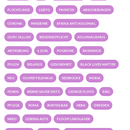
FLÜCHTLINGE
LGBTQ
FRONTEX
ABSCHIEBUNGEN
CORONA
PANDEMIE
AFRIKA ANTI KOLONIAL
OURY JALLOH
RESIDENZPFLICHT
KOLONIALISMUS
ABTREIBUNG
§ 219A
POGROME
RASSISMUS
POLEN
BELARUS
GESUNDHEIT
BLACK LIVES MATTER
NSU
OLIVER FELDHAUS
SEEBRÜCKE
MORIA
FEMEN
BERND SAUER DIETE
GEORGE FLOYD
RISG
PFLEGE
ROMA
#UNTEILBAR
HEBA
DRESDEN
MIKO
LEBENSLAUTE
FLÜCHTLINGSLAGER