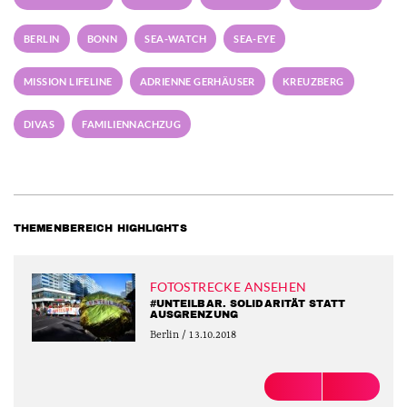
BERLIN
BONN
SEA-WATCH
SEA-EYE
MISSION LIFELINE
ADRIENNE GERHÄUSER
KREUZBERG
DIVAS
FAMILIENNACHZUG
THEMENBEREICH HIGHLIGHTS
FOTOSTRECKE ANSEHEN
#UNTEILBAR. SOLIDARITÄT STATT
AUSGRENZUNG
Berlin / 13.10.2018
PREVIOUS
NEXT