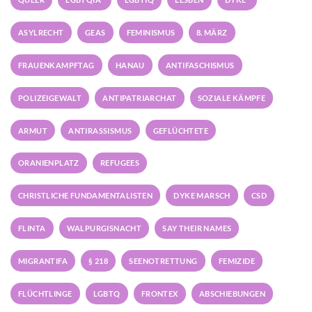
ASYLRECHT
GEAS
FEMINISMUS
8. MÄRZ
FRAUENKAMPFTAG
HANAU
ANTIFASCHISMUS
POLIZEIGEWALT
ANTIPATRIARCHAT
SOZIALE KÄMPFE
ARMUT
ANTIRASSISMUS
GEFLÜCHTETE
ORANIENPLATZ
REFUGEES
CHRISTLICHE FUNDAMENTALISTEN
DYKE MARSCH
CSD
FLINTA
WALPURGISNACHT
SAY THEIR NAMES
MIGRANTIFA
§ 218
SEENOTRETTUNG
FEMIZIDE
FLÜCHTLINGE
LGBTQ
FRONTEX
ABSCHIEBUNGEN