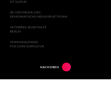
IST ILLEGAL
DE.INDYMEDIA.ORG
DEMOKRATISCHE MEDIENPLATTFORM
NETZWERK SELBSTHILFE
BERLIN
TERMINKALENDER
FÜR LINKE SUBKULTUR
NACH OBEN