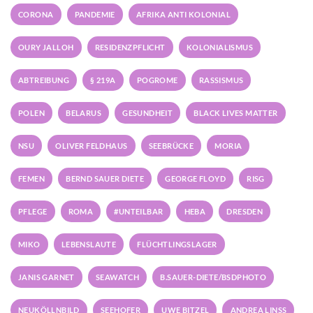
CORONA
PANDEMIE
AFRIKA ANTI KOLONIAL
OURY JALLOH
RESIDENZPFLICHT
KOLONIALISMUS
ABTREIBUNG
§ 219A
POGROME
RASSISMUS
POLEN
BELARUS
GESUNDHEIT
BLACK LIVES MATTER
NSU
OLIVER FELDHAUS
SEEBRÜCKE
MORIA
FEMEN
BERND SAUER DIETE
GEORGE FLOYD
RISG
PFLEGE
ROMA
#UNTEILBAR
HEBA
DRESDEN
MIKO
LEBENSLAUTE
FLÜCHTLINGSLAGER
JANIS GARNET
SEAWATCH
B.SAUER-DIETE/BSDPHOTO
NEUKÖLLNBILD
SEEHOFER
UWE BITZEL
ANDREA LINSS