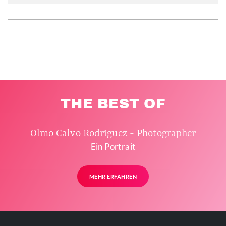
THE BEST OF
Olmo Calvo Rodriguez - Photographer
Ein Portrait
MEHR ERFAHREN