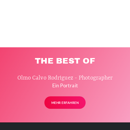
THE BEST OF
Olmo Calvo Rodriguez - Photographer
Ein Portrait
MEHR ERFAHREN