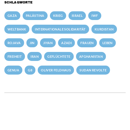
SCHLAGWORTE
GAZA
PALÄSTINA
KRIEG
ISRAEL
IWF
WELTBANK
INTERNATIONALE SOLIDARITÄT
KURDISTAN
ROJAVA
JIN
JIYAN
AZADI
FRAUEN
LEBEN
FREIHEIT
IRAN
GEFLÜCHTETE
AFGHANISTAN
GENUA
G8
OLIVER FELDHAUS
SUDAN REVOLTE