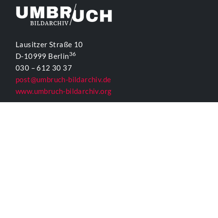
Lausitzer Straße 10
36
D-10999 Berlin
030 – 612 30 37
post@umbruch-bildarchiv.de
www.umbruch-bildarchiv.org
Inhaltlich Verantwortlicher
für die Website gemäß § 55 Abs. 2 RStV:
T. D. Lehmann
KONTAKTFORMULAR UMBRUCH
ALLGEMEINE INFORMATIONEN