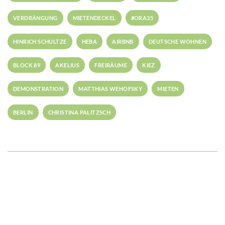
VERDRÄNGUNG
MIETENDECKEL
#ORA35
HINRICH SCHULTZE
HEBA
AIRBNB
DEUTSCHE WOHNEN
BLOCK 89
AKELIUS
FREIRÄUME
KIEZ
DEMONSTRATION
MATTHIAS WEHOFSKY
MIETEN
BERLIN
CHRISTINA PALITZSCH