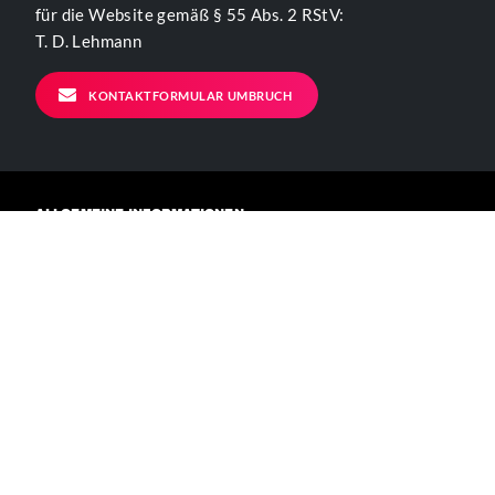
für die Website gemäß § 55 Abs. 2 RStV:
T. D. Lehmann
KONTAKTFORMULAR UMBRUCH
ALLGEMEINE INFORMATIONEN
Kontakt
Impressum
Datenschutzerklärung
Der Verein
BÜRO - ÖFFNUNGSZEITEN
Mo – Fr 11-17 Uhr