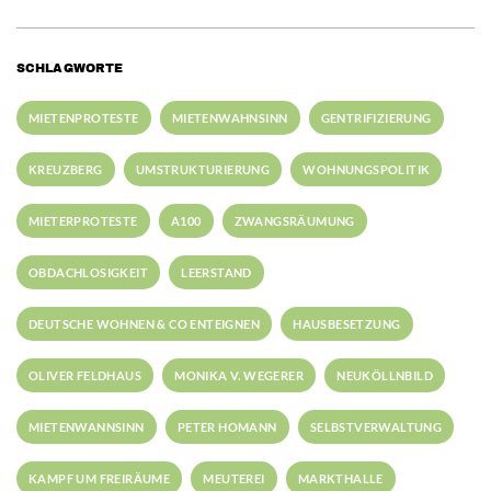
SCHLAGWORTE
MIETENPROTESTE
MIETENWAHNSINN
GENTRIFIZIERUNG
KREUZBERG
UMSTRUKTURIERUNG
WOHNUNGSPOLITIK
MIETERPROTESTE
A100
ZWANGSRÄUMUNG
OBDACHLOSIGKEIT
LEERSTAND
DEUTSCHE WOHNEN & CO ENTEIGNEN
HAUSBESETZUNG
OLIVER FELDHAUS
MONIKA V. WEGERER
NEUKÖLLNBILD
MIETENWANNSINN
PETER HOMANN
SELBSTVERWALTUNG
KAMPF UM FREIRÄUME
MEUTEREI
MARKTHALLE